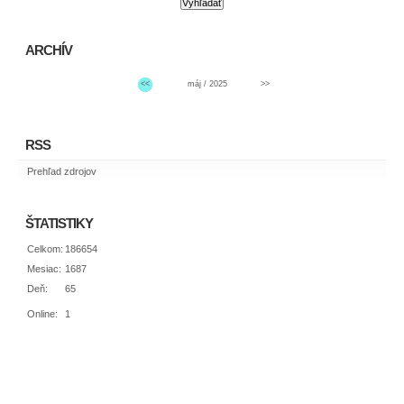
ARCHÍV
<<
máj / 2025
>>
RSS
Prehľad zdrojov
ŠTATISTIKY
Celkom:
186654
Mesiac:
1687
Deň:
65
Online:
1