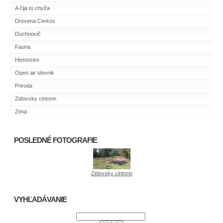
A čija to chyža
Drevena Cerkov
Duchnovič
Fauna
Historicke
Open air slovnik
Priroda
Zidovsky cintorin
Zima
POSLEDNÉ FOTOGRAFIE
Zidovsky cintorin
VYHĽADÁVANIE