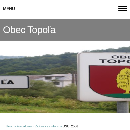
MENU
Obec Topoľa
Úvod
»
Fotoalbum
»
Zidovsky cintorin
»
DSC_2506