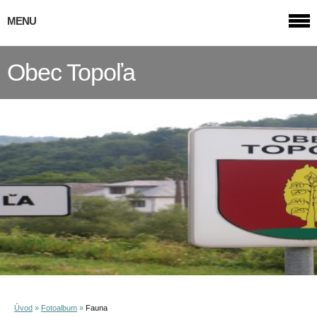
MENU
Obec Topoľa
Úvod
»
Fotoalbum
»
Fauna