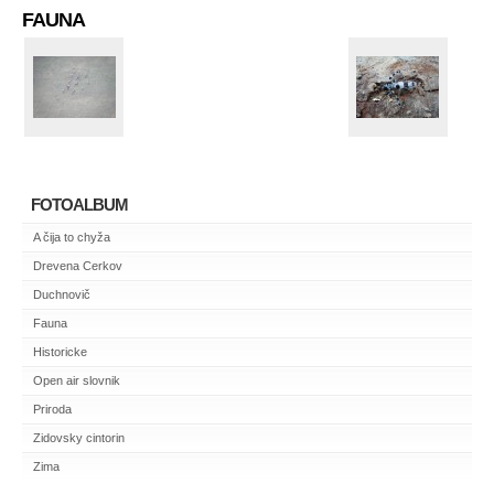
FAUNA
FOTOALBUM
A čija to chyža
Drevena Cerkov
Duchnovič
Fauna
Historicke
Open air slovnik
Priroda
Zidovsky cintorin
Zima