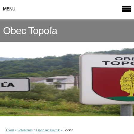
MENU
Obec Topoľa
Úvod
»
Fotoalbum
»
Open air slovnik
»
Bocian