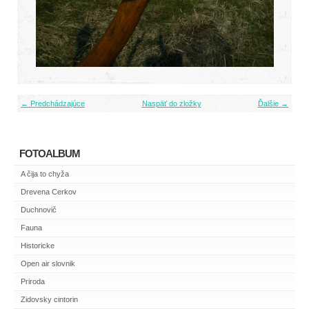
← Predchádzajúce
Naspäť do zložky
Ďalšie →
FOTOALBUM
A čija to chyža
Drevena Cerkov
Duchnovič
Fauna
Historicke
Open air slovnik
Priroda
Zidovsky cintorin