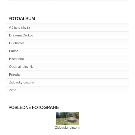
FOTOALBUM
A čija to chyža
Drevena Cerkov
Duchnovič
Fauna
Historicke
Open air slovnik
Priroda
Zidovsky cintorin
Zima
POSLEDNÉ FOTOGRAFIE
Zidovsky cintorin