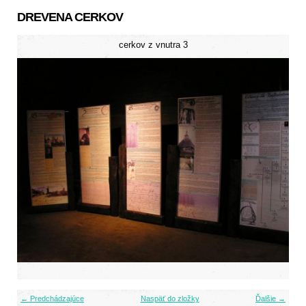
DREVENA CERKOV
cerkov z vnutra 3
← Predchádzajúce
Naspäť do zložky
Ďalšie →