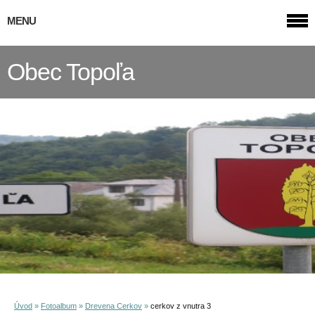
MENU
Obec Topoľa
Úvod
»
Fotoalbum
»
Drevena Cerkov
»
cerkov z vnutra 3