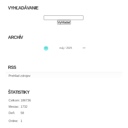
VYHĽADÁVANIE
ARCHÍV
<<
máj / 2025
>>
RSS
Prehľad zdrojov
ŠTATISTIKY
Celkom:
186736
Mesiac:
1732
Deň:
58
Online:
1