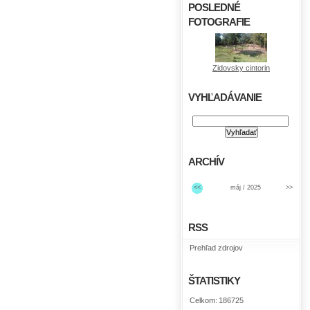
POSLEDNÉ
FOTOGRAFIE
Zidovsky cintorin
VYHĽADÁVANIE
ARCHÍV
<<
máj / 2025
>>
RSS
Prehľad zdrojov
ŠTATISTIKY
Celkom:
186725