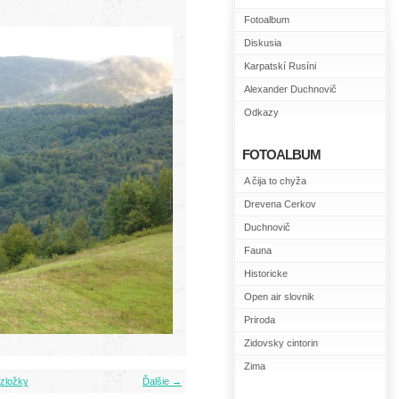
Fotoalbum
Diskusia
Karpatskí Rusíni
Alexander Duchnovič
Odkazy
FOTOALBUM
A čija to chyža
Drevena Cerkov
Duchnovič
Fauna
Historicke
Open air slovnik
Priroda
Zidovsky cintorin
Zima
zložky
Ďalšie →