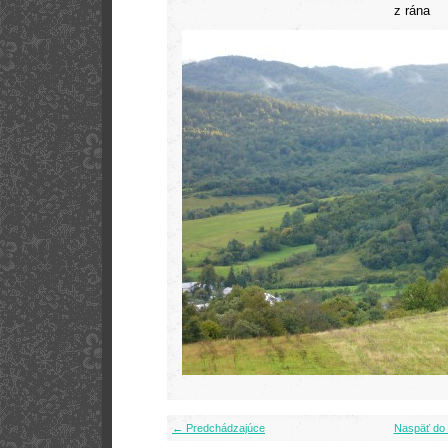
z rána
← Predchádzajúce
Naspäť do 