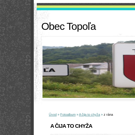
Obec Topoľa
Úvod
»
Fotoalbum
»
A čija to chyža
»
z rána
A ČIJA TO CHYŽA