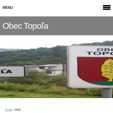
MENU
Obec Topoľa
Úvod
»
2025