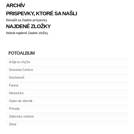
ARCHÍV
PRISPEVKY, KTORÉ SA NAŠLI
Nenašli sa žiadne príspevky
NAJDENÉ ZLOŽKY
Neboli najdené žiadne zložky
FOTOALBUM
A čija to chyža
Drevena Cerkov
Duchnovič
Fauna
Historicke
Open air slovnik
Priroda
Zidovsky cintorin
Zima