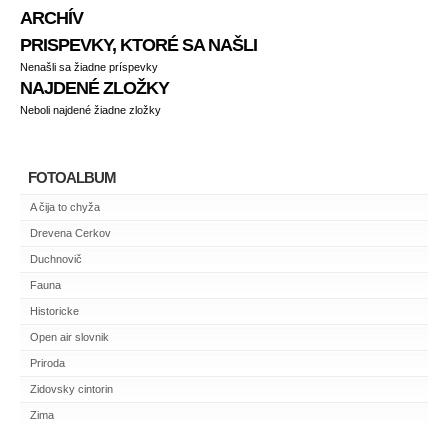
ARCHÍV
PRISPEVKY, KTORÉ SA NAŠLI
Nenašli sa žiadne príspevky
NAJDENÉ ZLOŽKY
Neboli najdené žiadne zložky
FOTOALBUM
A čija to chyža
Drevena Cerkov
Duchnovič
Fauna
Historicke
Open air slovnik
Priroda
Zidovsky cintorin
Zima