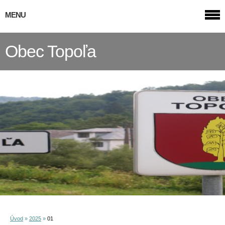
MENU
Obec Topoľa
Úvod
»
2025
»
01